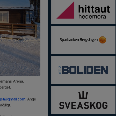
Normans Arena.
berget.
rget@gmail.com.
Ange
öjligt.