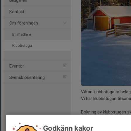
Bildgalleri
Kontakt
Om föreningen
Bli medlem
Klubbstuga
Eventor
Svensk orientering
Våran klubbstuga är belä
Vi har klubbstugan tillsa
Bokning av klubbstugan sk
datum, kontaktperson och 
Godkänn kakor