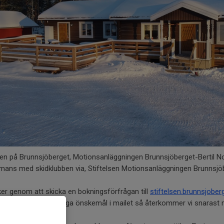
gen på Brunnsjöberget, Motionsanläggningen Brunnsjöberget-Bertil 
mmans med skidklubben via, Stiftelsen Motionsanläggningen Brunnsjö
er genom att skicka en bokningsförfrågan till
stiftelsen.brunnsjobe
uppgifter samt övriga önskemål i mailet så återkommer vi snarast m