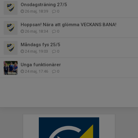
Onsdagsträning 27/5
26 maj, 18:39
0
Hoppsan! Nära att glömma VECKANS BANA!
26 maj, 18:34
0
Måndags fys 25/5
24 maj, 19:03
0
Unga funktionärer
24 maj, 17:46
0