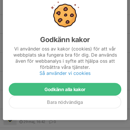
Medlemsavgift
18 jun, 19:55
0
Måndagsfys 15/6
14 jun, 20:55
0
Godkänn kakor
Dags för andra 3-kvällars
14 jun, 15:52
2
Vi använder oss av kakor (cookies) för att vår
webbplats ska fungera bra för dig. De används
Fysträning på Stadsberget
även för webbanalys i syfte att hjälpa oss att
7 jun, 18:58
2
förbättra våra tjänster.
Så använder vi cookies
Så var det veckans..VECKANS BANA!!
3 jun, 08:47
0
Godkänn alla kakor
Onsdag 3/6
Bara nödvändiga
2 jun, 14:07
1
Säterträffen med gemensam avfärd
29 maj, 16:42
0