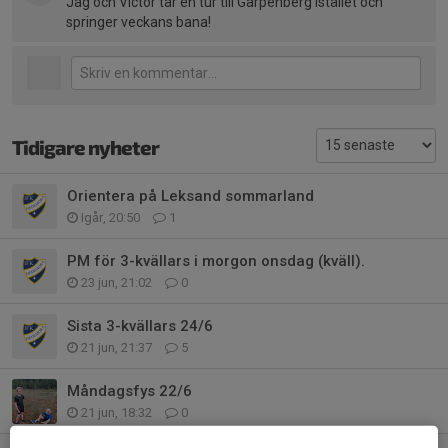
Jag och Victor tar en tur till Garpenberg istället och
springer veckans bana!
Tidigare nyheter
Orientera på Leksand sommarland
Igår, 20:50
1
PM för 3-kvällars i morgon onsdag (kväll).
23 jun, 21:02
0
Sista 3-kvällars 24/6
21 jun, 21:37
5
Måndagsfys 22/6
21 jun, 18:32
0