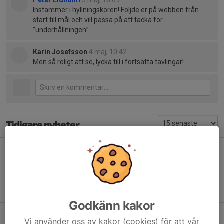
Peter Lidholm
3 maj, 18:09
Instämmer i hyllningskören! Följde er på webben från
start till mål och vill passa på att tacka för…
”underhållningen”.
Karin Josefsson
4 maj, 10:42
Men så roligt att se, lycka till i fortsatta tävlingar!
Tidigare nyheter
PM för 3-kvällars i morgon onsdag (kväll).
23 jun, 21:02
0
Sista 3-kvällars 24/6
21 jun, 21:37
5
Godkänn kakor
Måndagsfys 22/6
Vi använder oss av kakor (cookies) för att vår