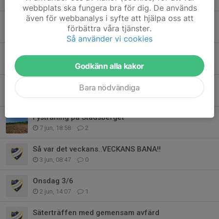
21 jun, 18:32
0
webbplats ska fungera bra för dig. De används
även för webbanalys i syfte att hjälpa oss att
Medlemsavgift
förbättra våra tjänster.
18 jun, 19:55
0
Så använder vi cookies
Måndagsfys 15/6
14 jun, 20:55
0
Godkänn alla kakor
Dags för andra 3-kvällars
Bara nödvändiga
14 jun, 15:52
2
Fysträning på Stadsberget
7 jun, 18:58
2
Så var det veckans..VECKANS BANA!!
3 jun, 08:47
0
Onsdag 3/6
2 jun, 14:07
1
Säterträffen med gemensam avfärd