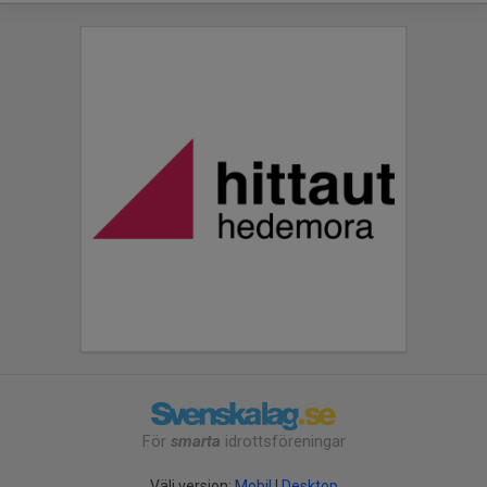
För
smarta
idrottsföreningar
Välj version:
Mobil
|
Desktop