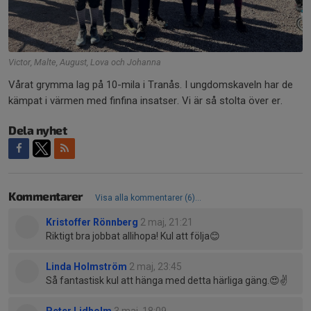
Victor, Malte, August, Lova och Johanna
Vårat grymma lag på 10-mila i Tranås. I ungdomskaveln har de
kämpat i värmen med finfina insatser. Vi är så stolta över er.
Dela nyhet
Kommentarer
Visa alla kommentarer (6)...
Kristoffer Rönnberg
2 maj, 21:21
Riktigt bra jobbat allihopa! Kul att följa😊
Linda Holmström
2 maj, 23:45
Så fantastisk kul att hänga med detta härliga gäng.😍✌️