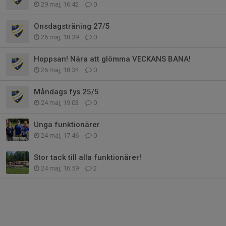
29 maj, 16:42
0
Onsdagsträning 27/5
26 maj, 18:39
0
Hoppsan! Nära att glömma VECKANS BANA!
26 maj, 18:34
0
Måndags fys 25/5
24 maj, 19:03
0
Unga funktionärer
24 maj, 17:46
0
Stor tack till alla funktionärer!
24 maj, 16:59
2