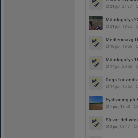
21 jun, 21:37
Måndagsfys 2
21 jun, 18:32
Medlemsavgif
18 jun, 19:55
Måndagsfys 1
14 jun, 20:55
Dags för andra
14 jun, 15:52
Fysträning på 
7 jun, 18:58
Så var det ve
3 jun, 08:47