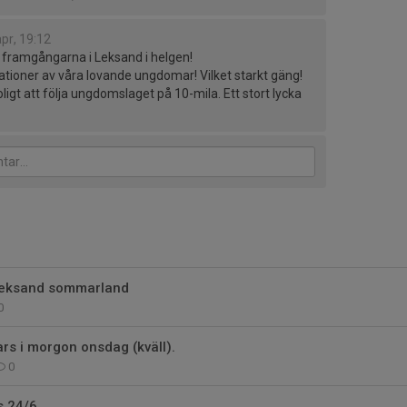
pr, 19:12
ora framgångarna i Leksand i helgen!
ationer av våra lovande ungdomar! Vilket starkt gäng!
 roligt att följa ungdomslaget på 10-mila. Ett stort lycka
Leksand sommarland
0
ars i morgon onsdag (kväll).
0
s 24/6