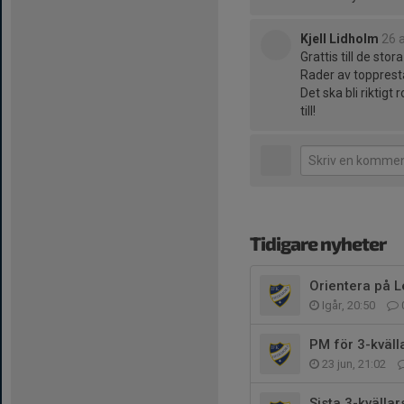
Kjell Lidholm
26 a
Grattis till de st
Rader av topprest
Det ska bli riktigt
till!
Tidigare nyheter
Orientera på 
Igår, 20:50
PM för 3-kväll
23 jun, 21:02
Sista 3-kvällar