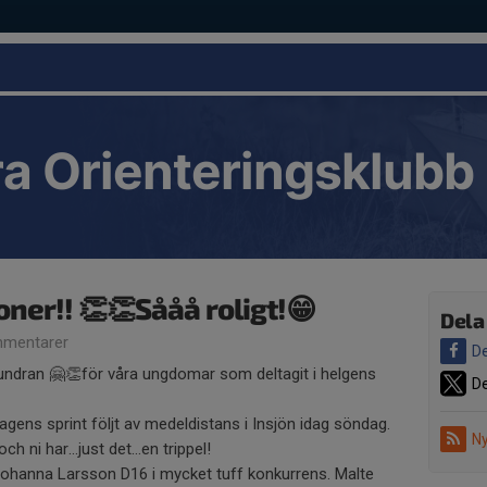
a Orienteringsklubb
oner!! 👏👏Sååå roligt!😁
Dela
mentarer
De
undran 🤗👏för våra ungdomar som deltagit i helgens
De
dagens sprint följt av medeldistans i Insjön idag söndag.
Ny
 och ni har…just det…en trippel!
 Johanna Larsson D16 i mycket tuff konkurrens. Malte