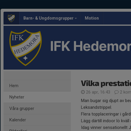
Barn- & Ungdomsgrupper
Motion
IFK Hedemor
Vilka prestati
Hem
26 apr, 16:43
2 kom
Nyheter
Man bugar sig djupt av be
Leksandstrippel.
Våra grupper
Flera topplaceringar i går
Kalender
Lägg därtill indoor lö kväll
Idag vinner sensationellt