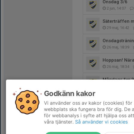
Onsdag 3/6
2 jun, 14:07
Säterträffen
29 maj, 16:42
Onsdagstränin
26 maj, 18:39
Hoppsan! När
26 maj, 18:34
Måndags fys 2
24 maj, 19:03
Godkänn kakor
Unga funktion
Vi använder oss av kakor (cookies) för 
24 maj, 17:46
webbplats ska fungera bra för dig. De
för webbanalys i syfte att hjälpa oss at
våra tjänster.
Så använder vi cookies