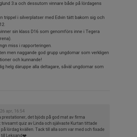
aglund 3:a och dessutom vinnare både på lördagens
 trippel i silverplatser med Edvin tätt bakom sig och
12.
vinner sin klass D16 som genomförs inne i Tegera
rena).
ngn miss i rapporteringen.
iten men naggande god grupp ungdomar som verkligen
itioner och kunnande!
vlig helg däruppe alla deltagare, såväl ungdomar som
26 apr, 16:54
 prestationer, det bjöds på god mat av firma
 trivsamt quiz av Linda och självaste Kurtan tittade
 på lördag kvällen. Tack till alla som var med och fixade
 till Leksand❤️