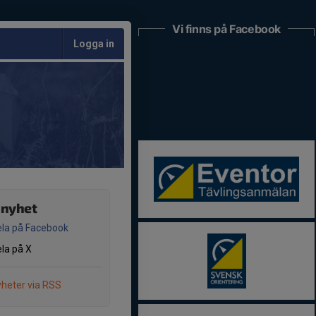
Vi finns på Facebook
Logga in
 nyhet
la på Facebook
la på X
heter via RSS