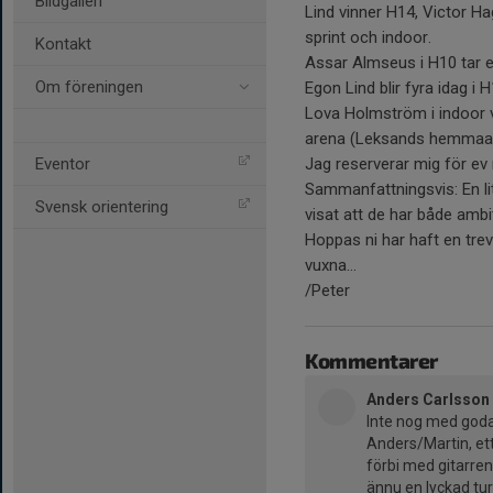
Bildgalleri
Lind vinner H14, Victor H
sprint och indoor.
Kontakt
Assar Almseus i H10 tar en
Om föreningen
Egon Lind blir fyra idag i H
Lova Holmström i indoor 
arena (Leksands hemmaa
Eventor
Jag reserverar mig för ev 
Sammanfattningsvis: En l
Svensk orientering
visat att de har både amb
Hoppas ni har haft en tre
vuxna…
/Peter
Kommentarer
Anders Carlsson
Inte nog med goda
Anders/Martin, ett
förbi med gitarren
ännu en lyckad tur