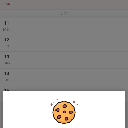
Sön
v.11
11
Mån
12
Tis
13
Ons
14
Tor
15
Fre
16
Lör
17