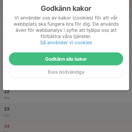
Sön
Godkänn kakor
v.12
Vi använder oss av kakor (cookies) för att vår
18
webbplats ska fungera bra för dig. De används
Mån
även för webbanalys i syfte att hjälpa oss att
förbättra våra tjänster.
19
Så använder vi cookies
Tis
20
Godkänn alla kakor
Ons
Bara nödvändiga
21
Tor
22
Fre
23
Lör
24