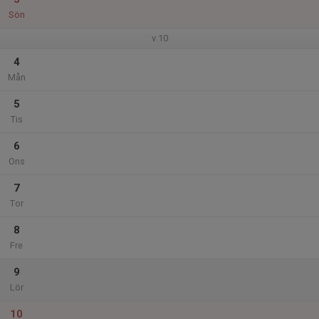
Sön
v.10
4
Mån
5
Tis
6
Ons
7
Tor
8
Fre
9
Lör
10