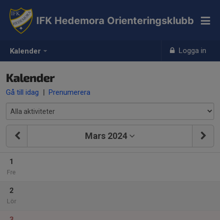
IFK Hedemora Orienteringsklubb
Logga in
Kalender
Kalender
Gå till idag
|
Prenumerera
Mars 2024
1
Fre
2
Lör
3