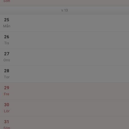
Sön
v.13
25
Mån
26
Tis
27
Ons
28
Tor
29
Fre
30
Lör
31
Sön