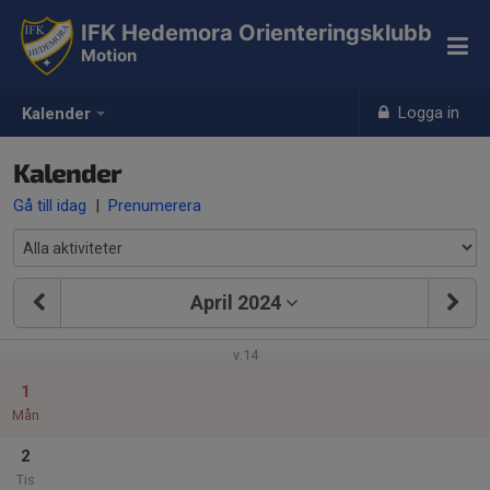
IFK Hedemora Orienteringsklubb
Motion
Logga in
Kalender
Kalender
Gå till idag
|
Prenumerera
April 2024
v.14
1
Mån
2
Tis