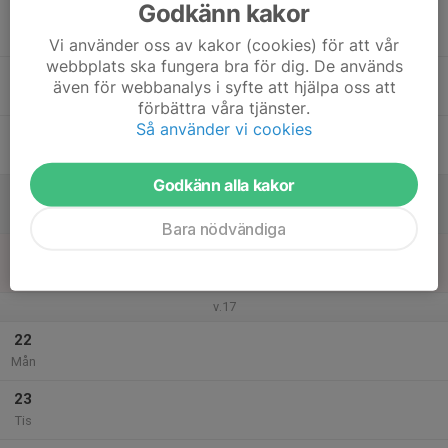
Godkänn kakor
17
Ons
Vi använder oss av kakor (cookies) för att vår
webbplats ska fungera bra för dig. De används
18
även för webbanalys i syfte att hjälpa oss att
Tor
förbättra våra tjänster.
Så använder vi cookies
19
Fre
Godkänn alla kakor
20
Lör
Bara nödvändiga
21
Sön
v.17
22
Mån
23
Tis