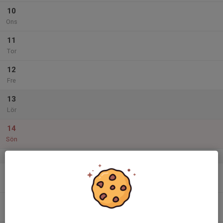
10
Ons
11
Tor
12
Fre
13
Lör
14
Sön
v.16
15
Mån
16
Tis