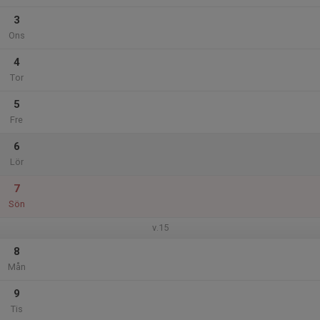
3
Ons
4
Tor
5
Fre
6
Lör
7
Sön
v.15
8
Mån
9
Tis