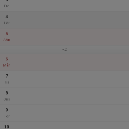
Fre
4
Lör
5
Sön
v.2
6
Mån
7
Tis
8
Ons
9
Tor
10