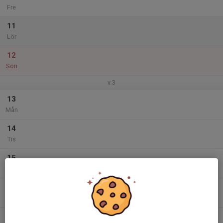
Fre
11
Lör
12
Sön
v.3
13
Mån
14
Tis
15
Ons
16
Tor
17