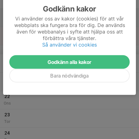
Fre
Godkänn kakor
18
Vi använder oss av kakor (cookies) för att vår
Lör
webbplats ska fungera bra för dig. De används
även för webbanalys i syfte att hjälpa oss att
19
förbättra våra tjänster.
Sön
Så använder vi cookies
v.4
20
Godkänn alla kakor
Mån
Bara nödvändiga
21
Tis
22
Ons
23
Tor
24