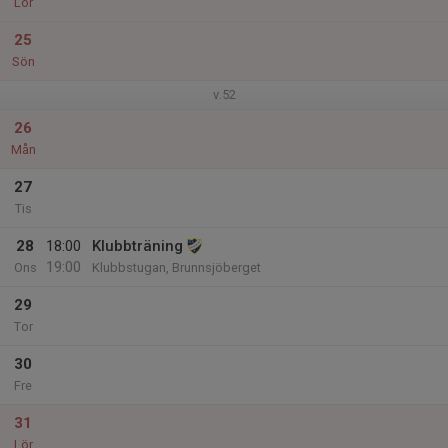
Lör
25
Sön
v.52
26
Mån
27
Tis
28
18:00
Klubbträning
19:00
Ons
Klubbstugan, Brunnsjöberget
29
Tor
30
Fre
31
Lör