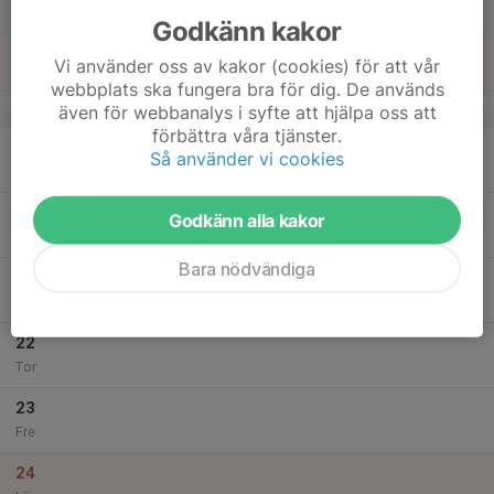
Lör
Godkänn kakor
18
Vi använder oss av kakor (cookies) för att vår
Sön
webbplats ska fungera bra för dig. De används
även för webbanalys i syfte att hjälpa oss att
v.51
förbättra våra tjänster.
19
Så använder vi cookies
Mån
20
Godkänn alla kakor
Tis
Bara nödvändiga
21
18:00
Klubbträning
19:00
Ons
Klubbstugan, Brunnsjöberget
22
Tor
23
Fre
24