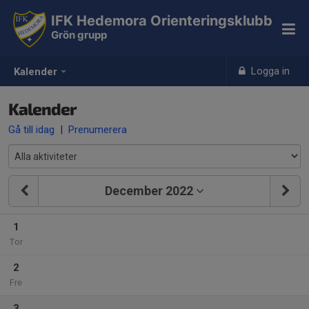
IFK Hedemora Orienteringsklubb
Grön grupp
Logga in
Kalender
Kalender
Gå till idag
|
Prenumerera
December 2022
1
Tor
2
Fre
3