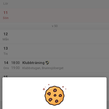
Lör
11
Sön
v.50
12
Mån
13
Tis
14
18:00
Klubbträning
19:00
Ons
Klubbstugan, Brunnsjöberget
15
Tor
16
Fre
17