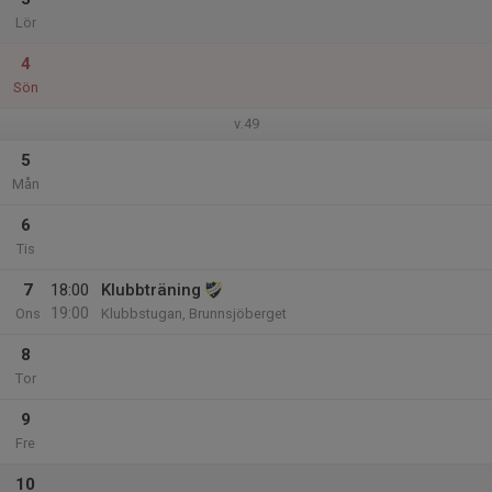
Lör
4
Sön
v.49
5
Mån
6
Tis
7
18:00
Klubbträning
19:00
Ons
Klubbstugan, Brunnsjöberget
8
Tor
9
Fre
10