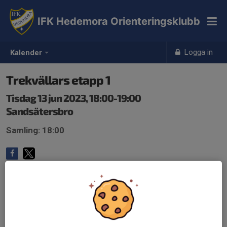
IFK Hedemora Orienteringsklubb
Logga in
Kalender
Trekvällars etapp 1
Tisdag 13 jun 2023, 18:00-19:00
Sandsätersbro
Samling: 18:00